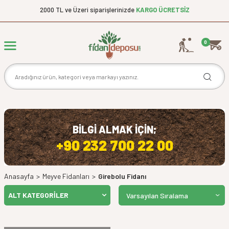
2000 TL ve Üzeri siparişlerinizde
KARGO ÜCRETSİZ
0
BİLGİ ALMAK İÇİN;
+90 232 700 22 00
Anasayfa
>
Meyve Fidanları
>
Girebolu Fidanı
ALT KATEGORILER