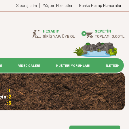
Siparişlerim
Müşteri Hizmetleri
Banka Hesap Numaraları
HESABIM
SEPETIM
0
GIRIŞ YAP
/
ÜYE OL
TOPLAM :
0,00
TL
Rİ
VİDEO GALERİ
MÜŞTERİ YORUMLARI
İLETİŞİM
:1
çin
:2
:3