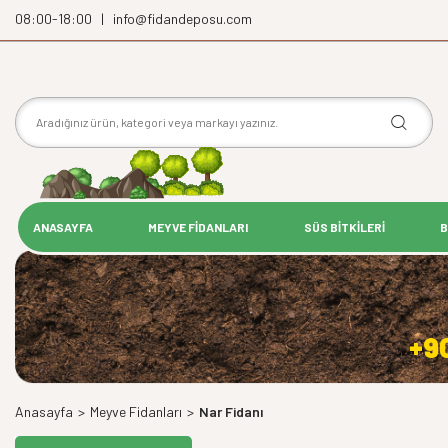
08:00-18:00 | info@fidandeposu.com
ANASAYFA
MEYVE FİDANLARI
SÜS BİTKİLERİ
B
+9
Anasayfa
>
Meyve Fidanları
>
Nar Fidanı