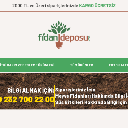
2000 TL ve Üzeri siparişlerinizde
KARGO ÜCRETSİZ
İTKİ BAKIM VE BESLEME ÜRÜNLERİ
TÜM ÜRÜNLER
FOTO GALE
Siparişleriniz İçin
BİLGİ ALMAK İÇİN;
Meyve Fidanları Hakkında Bilgi İ
0 232 700 22 00
Süs Bitkileri Hakkında Bilgi İçin