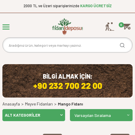
2000 TL ve Üzeri siparişlerinizde
KARGO ÜCRETSİZ
0
BİLGİ ALMAK İÇİN;
+90 232 700 22 00
Anasayfa
>
Meyve Fidanları
>
Mango Fidanı
ALT KATEGORILER