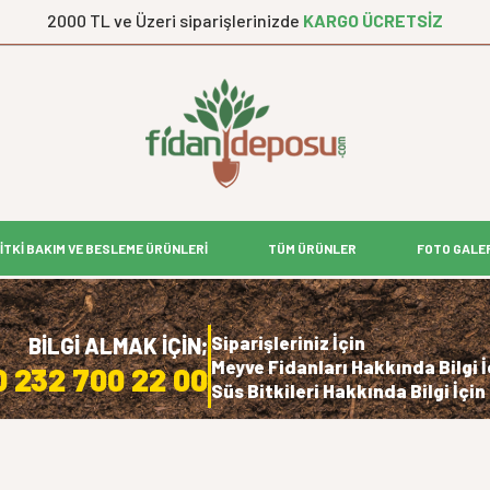
2000 TL ve Üzeri siparişlerinizde
KARGO ÜCRETSİZ
İTKİ BAKIM VE BESLEME ÜRÜNLERİ
TÜM ÜRÜNLER
FOTO GALE
Siparişleriniz İçin
BİLGİ ALMAK İÇİN;
Meyve Fidanları Hakkında Bilgi İ
0 232 700 22 00
Süs Bitkileri Hakkında Bilgi İçin