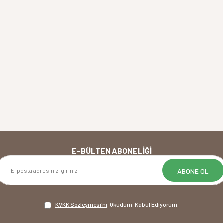
E-BÜLTEN ABONELIĞI
ABONE OL
KVKK Sözleşmesi'ni
, Okudum, Kabul Ediyorum.