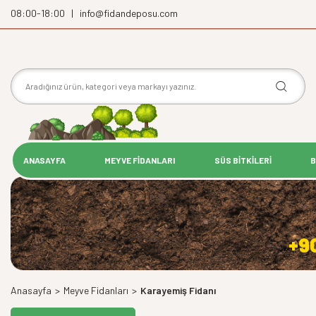
08:00-18:00 | info@fidandeposu.com
ANASAYFA
MEYVE FİDANLARI
SÜS BİTKİLERİ
B
+9
Anasayfa
>
Meyve Fidanları
>
Karayemiş Fidanı