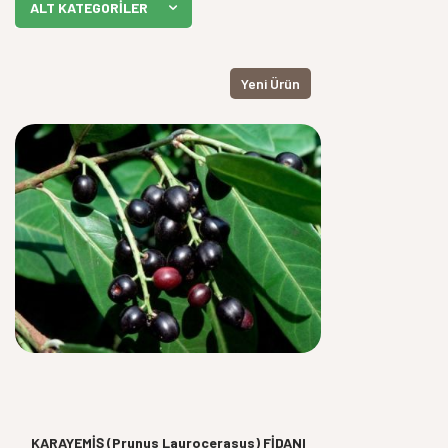
ALT KATEGORILER
Yeni Ürün
KARAYEMİŞ (Prunus Laurocerasus) FİDANI