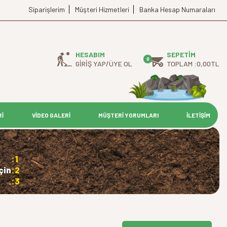
Siparişlerim
Müşteri Hizmetleri
Banka Hesap Numaraları
HESABIM
SEPETIM
0
GIRIŞ YAP
/
ÜYE OL
TOPLAM :
0,00
TL
Rİ
VİDEO GALERİ
MÜŞTERİ YORUMLARI
İLETİŞİM
:1
çin
:2
:3