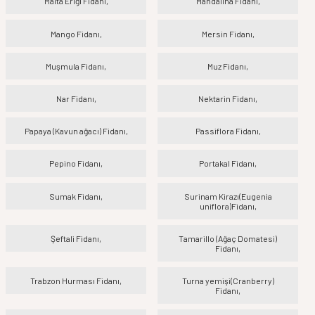
Malta Eriği Fidanı,
Mandalina Fidanı,
Mango Fidanı,
Mersin Fidanı,
Muşmula Fidanı,
Muz Fidanı,
Nar Fidanı,
Nektarin Fidanı,
Papaya (Kavun ağacı) Fidanı,
Passiflora Fidanı,
Pepino Fidanı,
Portakal Fidanı,
Sumak Fidanı,
Surinam Kirazı(Eugenia
uniflora)Fidanı,
Şeftali Fidanı,
Tamarillo (Ağaç Domatesi)
Fidanı,
Trabzon Hurması Fidanı,
Turna yemişi(Cranberry)
Fidanı,