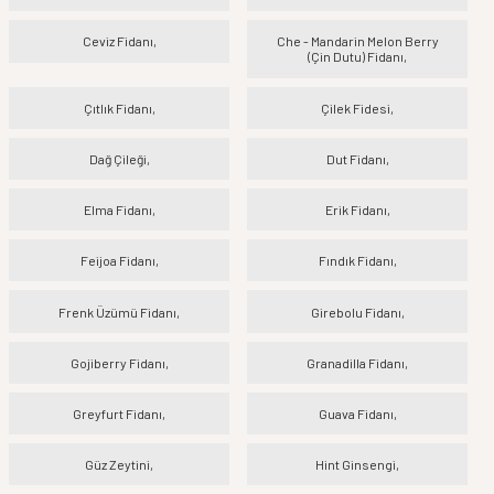
Ceviz Fidanı,
Che - Mandarin Melon Berry
(Çin Dutu) Fidanı,
Çıtlık Fidanı,
Çilek Fidesi,
Dağ Çileği,
Dut Fidanı,
Elma Fidanı,
Erik Fidanı,
Feijoa Fidanı,
Fındık Fidanı,
Frenk Üzümü Fidanı,
Girebolu Fidanı,
Gojiberry Fidanı,
Granadilla Fidanı,
Greyfurt Fidanı,
Guava Fidanı,
Güz Zeytini,
Hint Ginsengi,