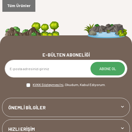
Tüm Ürünler
E-BÜLTEN ABONELIĞI
ABONE OL
KVKK Sözleşmesi'ni
, Okudum, Kabul Ediyorum.
ÖNEMLİ BİLGİLER
HIZLI ERİŞİM