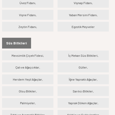
Üvez Fidanı,
Vişnap Fidanı,
Vişne Fidanı,
Yaban Mersini Fidanı,
Zeytin Fidanı,
Egzotik Meyveler
Süs Bitkileri
Mevsimlik Çiçek Fidesi,
İç Mekan Süs Bitkileri,
Çalı ve Ağaçcıklar,
Güller,
Herdem Yeşil Ağaçlar,
İğne Yapraklı Ağaçlar,
Otsu Bitkiler,
Sarılıcı Bitkiler,
Palmiyeler,
Yaprak Döken Ağaçlar,
Tıbbi ve Aromatik Bitkiler,
Kaktüs ve Sukkulentler