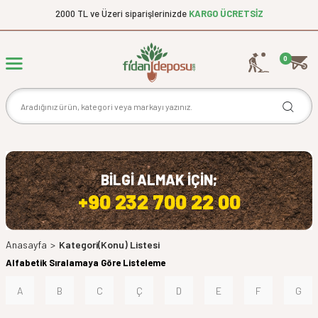
2000 TL ve Üzeri siparişlerinizde
KARGO ÜCRETSİZ
0
BİLGİ ALMAK İÇİN;
+90 232 700 22 00
Anasayfa
>
Kategori(Konu) Listesi
Alfabetik Sıralamaya Göre Listeleme
A
B
C
Ç
D
E
F
G