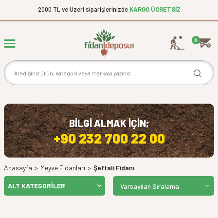
2000 TL ve Üzeri siparişlerinizde
KARGO ÜCRETSİZ
0
BİLGİ ALMAK İÇİN;
+90 232 700 22 00
Anasayfa
>
Meyve Fidanları
>
Şeftali Fidanı
ALT KATEGORILER