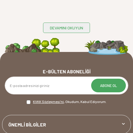
DEVAMINI OKUYUN
E-BÜLTEN ABONELIĞI
ABONE OL
KVKK Sözleşmesi'ni
, Okudum, Kabul Ediyorum.
ÖNEMLİ BİLGİLER