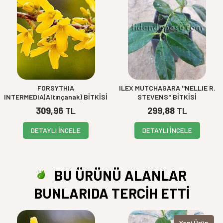
FORSYTHIA
ILEX MUTCHAGARA ''NELLIE R.
INTERMEDIA(Altınçanak) BİTKİSİ
STEVENS'' BİTKİSİ
309,96
TL
299,88
TL
DETAYLI İNCELE
DETAYLI İNCELE
BU ÜRÜNÜ ALANLAR
BUNLARIDA TERCİH ETTİ
Yeni Ürün