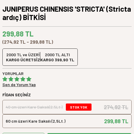
JUNIPERUS CHINENSIS 'STRICTA' (Stricta
ardıç) BİTKİSİ
299,88
TL
(274,92 TL - 299,88 TL)
2000 TL ve ÜZERİ
2000 TL ALTI
KARGO ÜCRETSİZ
KARGO 399,90 TL
YORUMLAR
Sen de Yorum Yap
FIDAN SEÇINIZ
274,92 TL
40 cm üzeri Kare Saksılı(2,5Lt.)
STOK YOK
299,88 TL
60 cm üzeri Kare Saksılı (2,5Lt.)