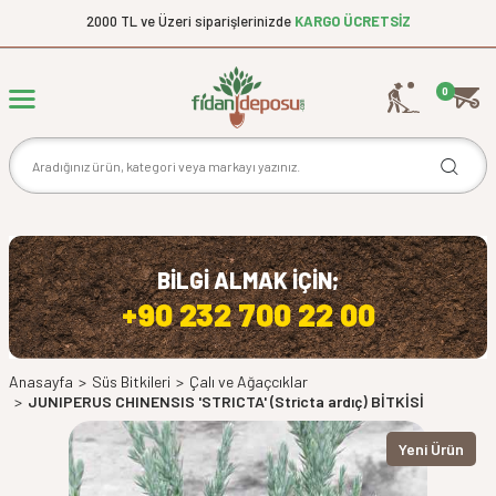
2000 TL ve Üzeri siparişlerinizde
KARGO ÜCRETSİZ
0
BİLGİ ALMAK İÇİN;
+90 232 700 22 00
Anasayfa
>
Süs Bitkileri
>
Çalı ve Ağaçcıklar
>
JUNIPERUS CHINENSIS 'STRICTA' (Stricta ardıç) BİTKİSİ
Yeni Ürün