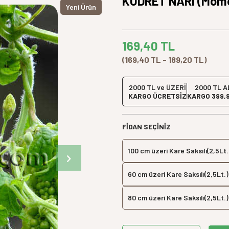
KUDRET NARI (Momo
Yeni Ürün
169,40
TL
(169,40 TL - 189,20 TL)
2000 TL ve ÜZERİ
2000 TL A
KARGO ÜCRETSİZ
KARGO 399,
FIDAN SEÇINIZ
100 cm üzeri Kare Saksılı(2,5Lt.
60 cm üzeri Kare Saksılı(2,5Lt.)
80 cm üzeri Kare Saksılı(2,5Lt.)