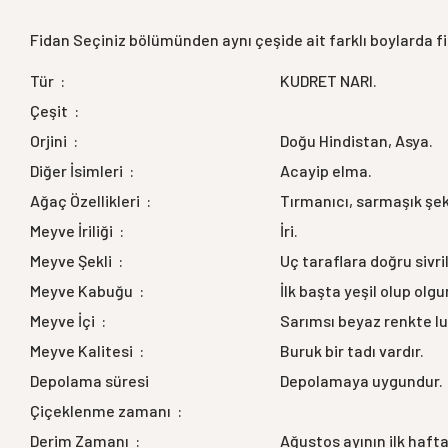
Fidan Seçiniz bölümünden aynı çeşide ait farklı boylarda fi
Tür :
KUDRET NARI.
Çeşit :
Orjini :
Doğu Hindistan, Asya.
Diğer İsimleri :
Acayip elma.
Ağaç Özellikleri :
Tırmanıcı, sarmaşık şek
Meyve İriliği :
İri.
Meyve Şekli :
Uç taraflara doğru sivr
Meyve Kabuğu :
İlk başta yeşil olup olgu
Meyve İçi :
Sarımsı beyaz renkte lup
Meyve Kalitesi :
Buruk bir tadı vardır.
Depolama süresi
Depolamaya uygundur.
Çiçeklenme zamanı :
Derim Zamanı :
Ağustos ayının ilk haft