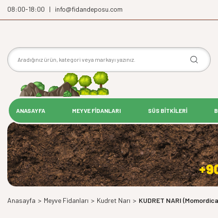
08:00-18:00 | info@fidandeposu.com
ANASAYFA
MEYVE FİDANLARI
SÜS BİTKİLERİ
B
+9
Anasayfa
>
Meyve Fidanları
>
Kudret Narı
>
KUDRET NARI (Momordica