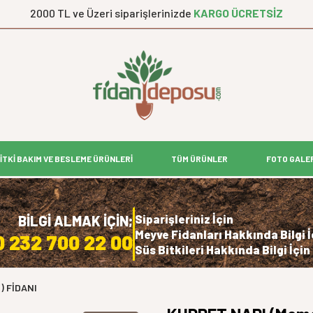
2000 TL ve Üzeri siparişlerinizde
KARGO ÜCRETSİZ
İTKİ BAKIM VE BESLEME ÜRÜNLERİ
TÜM ÜRÜNLER
FOTO GALE
Siparişleriniz İçin
BİLGİ ALMAK İÇİN;
Meyve Fidanları Hakkında Bilgi İ
0 232 700 22 00
Süs Bitkileri Hakkında Bilgi İçin
) FİDANI