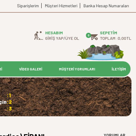
Siparişlerim
Müşteri Hizmetleri
Banka Hesap Numaraları
HESABIM
SEPETIM
0
GIRIŞ YAP
/
ÜYE OL
TOPLAM :
0,00
TL
Rİ
VİDEO GALERİ
MÜŞTERİ YORUMLARI
İLETİŞİM
:1
çin
:2
:3
YORUMLAR