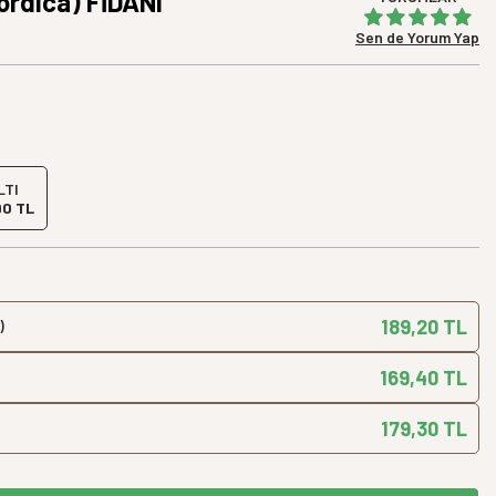
rdica) FİDANI
Yeni Ürün
Sen de Yorum Yap
LTI
90 TL
189,20 TL
)
169,40 TL
179,30 TL