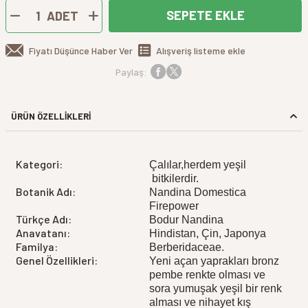
SEPETE EKLE
ADET
Fiyatı Düşünce Haber Ver
Alışveriş listeme ekle
Paylaş:
ÜRÜN ÖZELLİKLERİ
Kategori:
Çalılar,herdem yeşil
bitkilerdir.
Botanik Adı:
Nandina Domestica
Firepower
Türkçe Adı:
Bodur Nandina
Anavatanı:
Hindistan, Çin, Japonya
Familya:
Berberidaceae.
Genel Özellikleri:
Yeni açan yaprakları bronz
pembe renkte olması ve
sora yumuşak yeşil bir renk
alması ve nihayet kış