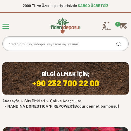
2000 TL ve Üzeri siparişlerinizde
KARGO ÜCRETSİZ
0
BİLGİ ALMAK İÇİN;
+90 232 700 22 00
Anasayfa
>
Süs Bitkileri
>
Çalı ve Ağaçcıklar
>
NANDINA DOMESTICA 'FIREPOWER'(Bodur cennet bambusu)