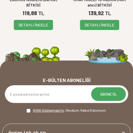
BİTKİSİ
alıcı) BİTKİSİ
119,88
TL
139,92
TL
DETAYLI İNCELE
DETAYLI İNCELE
E-BÜLTEN ABONELIĞI
ABONE OL
KVKK Sözleşmesi'ni
, Okudum, Kabul Ediyorum.