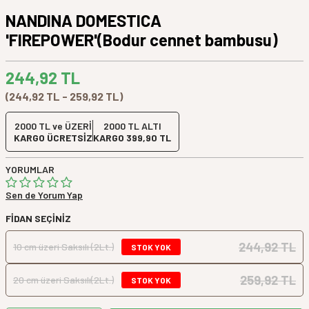
NANDINA DOMESTICA
'FIREPOWER'(Bodur cennet bambusu)
244,92
TL
(244,92 TL - 259,92 TL)
2000 TL ve ÜZERİ
2000 TL ALTI
KARGO ÜCRETSİZ
KARGO 399,90 TL
YORUMLAR
Sen de Yorum Yap
FIDAN SEÇINIZ
244,92 TL
10 cm üzeri Saksılı (2Lt.)
STOK YOK
259,92 TL
20 cm üzeri Saksılı(2Lt.)
STOK YOK