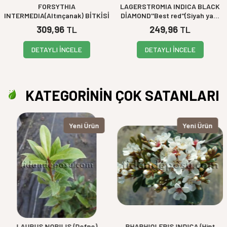
FORSYTHIA
LAGERSTROMIA INDICA BLACK
mevcuttur.
INTERMEDIA(Altınçanak) BİTKİSİ
DİAMOND''Best red''(Siyah yap.
koyu kırmızı çiçekli Oya ağacı)
309,96
TL
249,96
TL
FIDANI
DETAYLI İNCELE
DETAYLI İNCELE
KATEGORİNİN ÇOK SATANLARI
Yeni Ürün
Yeni Ürün
LAURUS NOBILIS (Defne)
RHAPHIOLEPIS INDICA (Hint