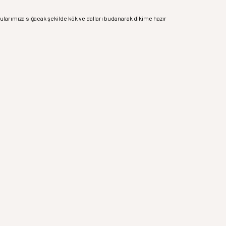
utularımıza sığacak şekilde kök ve dalları budanarak dikime hazır