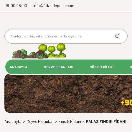
08:00-18:00 | info@fidandeposu.com
ANASAYFA
MEYVE FİDANLARI
SÜS BİTKİLERİ
B
+9
Anasayfa
>
Meyve Fidanları
>
Fındık Fidanı
>
PALAZ FINDIK FİDANI