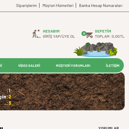
Siparişlerim
Müşteri Hizmetleri
Banka Hesap Numaraları
HESABIM
SEPETIM
0
GIRIŞ YAP
/
ÜYE OL
TOPLAM :
0,00
TL
Rİ
VİDEO GALERİ
MÜŞTERİ YORUMLARI
İLETİŞİM
:1
çin
:2
:3
YORUMLAR