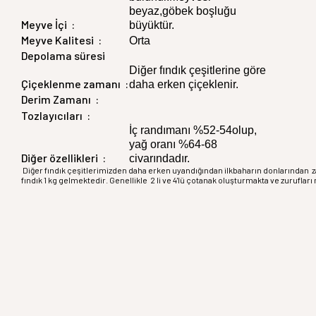
beyaz,göbek boşluğu
Meyve İçi :
büyüktür.
Meyve Kalitesi :
Orta
Depolama süresi
Diğer fındık çeşitlerine göre
Çiçeklenme zamanı :
daha erken çiçeklenir.
Derim Zamanı :
Tozlayıcıları :
İç randımanı %52-54olup,
yağ oranı %64-68
Diğer özellikleri :
civarındadır.
Diğer fındık çeşitlerimizden daha erken uyandığından ilkbaharın donlarından 
fındık 1 kg gelmektedir. Genellikle 2 li ve 4'lü çotanak oluşturmakta ve zuruflar