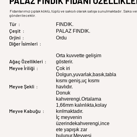
PALAZ FINDIK FİDANI ÖZELLİKLE
Fidanlarımız çıplak köklü, tüplü ve saksılı olarak satışa sunulmaktadır. Saksı ve 
gönderilecektir.
Tür :
FINDIK.
Çeşit :
PALAZ FINDIK.
Orjini :
Ordu
Diğer İsimleri :
Orta kuvvette gelişim
Ağaç Özellikleri :
gösterir.
Meyve İriliği :
Çok iri
Dolgun,yuvarlak,basık,tabla
kısmı geniş,uç kısmı
Meyve Şekli :
havlıdır.
Donuk
kahverengi.Ortalama
1,66mm kalınlıkta,kolay
Meyve Kabuğu :
kırılmaktadır.
İç meyvenin
üzerindekahverengi,ince
ete yapışık zar
bulunur.Meyvesi