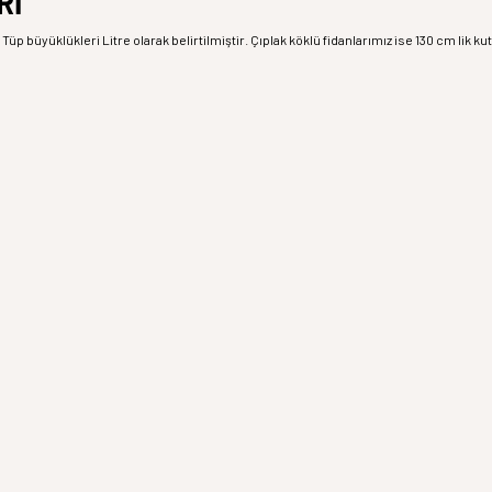
Rİ
Tüp büyüklükleri Litre olarak belirtilmiştir. Çıplak köklü fidanlarımız ise 130 cm lik k