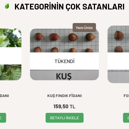
KATEGORİNİN ÇOK SATANLARI
Yeni Ürün
TÜKENDI
İDANI
KUŞ FINDIK FİDANI
FO
159,50
TL
E
DETAYLI İNCELE