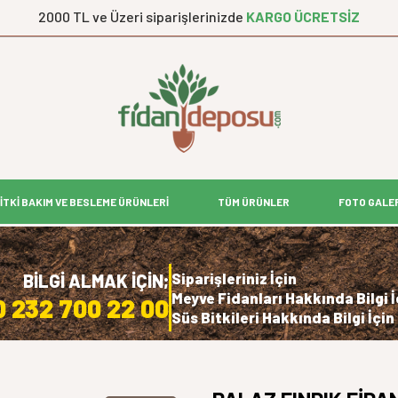
2000 TL ve Üzeri siparişlerinizde
KARGO ÜCRETSİZ
İTKİ BAKIM VE BESLEME ÜRÜNLERİ
TÜM ÜRÜNLER
FOTO GALE
Siparişleriniz İçin
BİLGİ ALMAK İÇİN;
Meyve Fidanları Hakkında Bilgi İ
0 232 700 22 00
Süs Bitkileri Hakkında Bilgi İçin