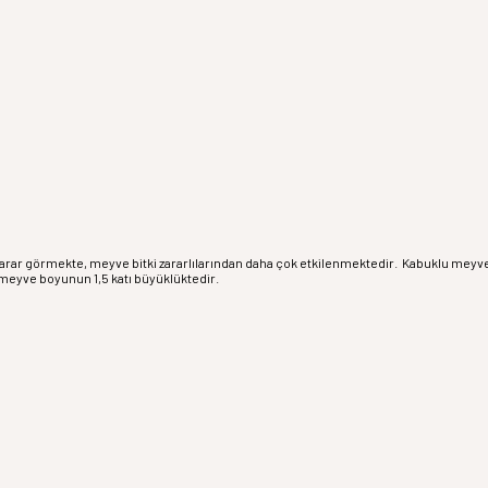
zarar görmekte, meyve bitki zararlılarından daha çok etkilenmektedir. Kabuklu meyv
ı meyve boyunun 1,5 katı büyüklüktedir.