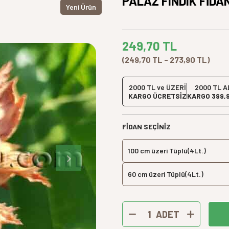
PALAZ FINDIK FİDAN
Yeni Ürün
249,70
TL
(249,70 TL - 273,90 TL)
2000 TL ve ÜZERİ
2000 TL A
KARGO ÜCRETSİZ
KARGO 399,
FIDAN SEÇINIZ
100 cm üzeri Tüplü(4Lt.)
60 cm üzeri Tüplü(4Lt.)
ADET