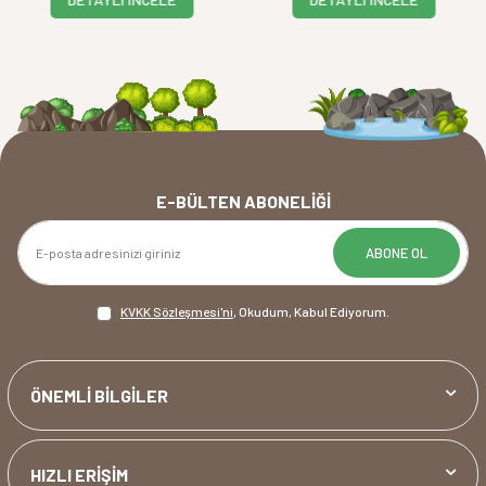
E-BÜLTEN ABONELIĞI
ABONE OL
KVKK Sözleşmesi'ni
, Okudum, Kabul Ediyorum.
ÖNEMLİ BİLGİLER
HIZLI ERİŞİM