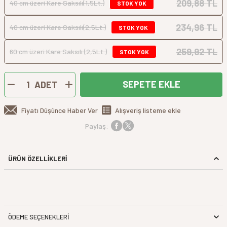
209,88 TL
40 cm üzeri Kare Saksılı(1,5Lt.)
STOK YOK
234,96 TL
40 cm üzeri Kare Saksılı(2,5Lt.)
STOK YOK
259,92 TL
60 cm üzeri Kare Saksılı (2,5Lt.)
STOK YOK
SEPETE EKLE
ADET
Fiyatı Düşünce Haber Ver
Alışveriş listeme ekle
Paylaş:
ÜRÜN ÖZELLİKLERİ
ÖDEME SEÇENEKLERI