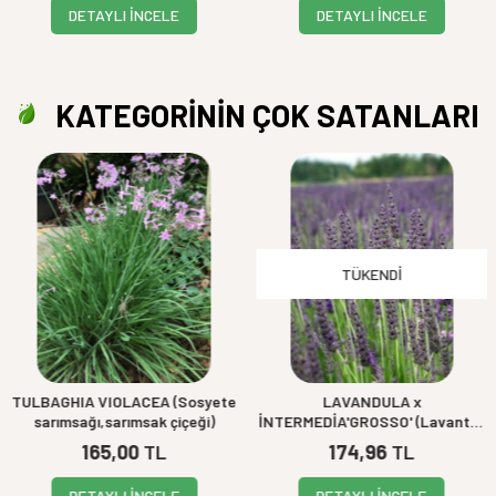
DETAYLI İNCELE
DETAYLI İNCELE
KATEGORİNİN ÇOK SATANLARI
TÜKENDI
TULBAGHIA VIOLACEA (Sosyete
LAVANDULA x
sarımsağı,sarımsak çiçeği)
İNTERMEDİA'GROSSO' (Lavanta)
BİTKİSİ
165,00
TL
174,96
TL
DETAYLI İNCELE
DETAYLI İNCELE