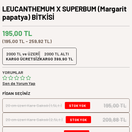
LEUCANTHEMUM X SUPERBUM (Margarit
papatya) BİTKİSİ
195,00
TL
(195,00 TL - 259,92 TL)
2000 TL ve ÜZERİ
2000 TL ALTI
KARGO ÜCRETSİZ
KARGO 399,90 TL
YORUMLAR
Sen de Yorum Yap
FIDAN SEÇINIZ
195,00 TL
20 cm üzeri Kare Saksılı (1,5Lt.)
STOK YOK
209,88 TL
20 cm üzeri Kare Saksılı (2,5Lt.)
STOK YOK