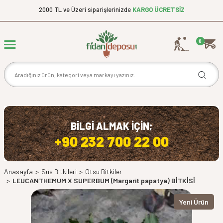
2000 TL ve Üzeri siparişlerinizde
KARGO ÜCRETSİZ
0
BİLGİ ALMAK İÇİN;
+90 232 700 22 00
Anasayfa
>
Süs Bitkileri
>
Otsu Bitkiler
>
LEUCANTHEMUM X SUPERBUM (Margarit papatya) BİTKİSİ
Yeni Ürün