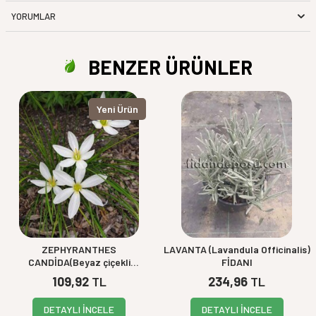
YORUMLAR
BENZER ÜRÜNLER
Yeni Ürün
ZEPHYRANTHES
LAVANTA (Lavandula Officinalis)
CANDİDA(Beyaz çiçekli
FİDANI
zıpçıktı)BİTKİSİ
109,92
TL
234,96
TL
DETAYLI İNCELE
DETAYLI İNCELE