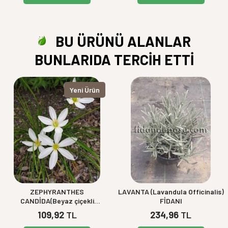
BU ÜRÜNÜ ALANLAR
BUNLARIDA TERCİH ETTİ
Yeni Ürün
ZEPHYRANTHES
LAVANTA (Lavandula Officinalis)
CANDİDA(Beyaz çiçekli
FİDANI
zıpçıktı)BİTKİSİ
109,92
TL
234,96
TL