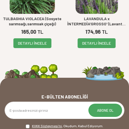
TULBAGHIA VIOLACEA (Sosyete
LAVANDULA x
sarımsağı,sarımsak çiçeği)
İNTERMEDİA'GROSSO' (Lavanta)
BİTKİSİ
165,00
TL
174,96
TL
DETAYLI İNCELE
DETAYLI İNCELE
E-BÜLTEN ABONELIĞI
ABONE OL
KVKK Sözleşmesi'ni
, Okudum, Kabul Ediyorum.