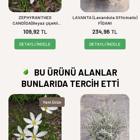
ZEPHYRANTHES
LAVANTA (Lavandula Officinalis)
CANDİDA(Beyaz çiçekli
FİDANI
zıpçıktı)BİTKİSİ
109,92
TL
234,96
TL
DETAYLI İNCELE
DETAYLI İNCELE
BU ÜRÜNÜ ALANLAR
BUNLARIDA TERCİH ETTİ
Yeni Ürün