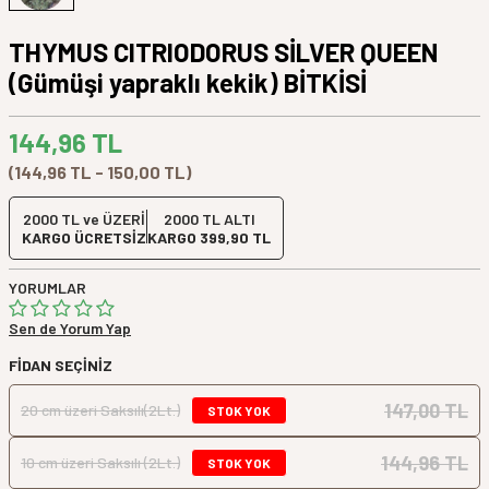
THYMUS CITRIODORUS SİLVER QUEEN
(Gümüşi yapraklı kekik) BİTKİSİ
144,96
TL
(144,96 TL - 150,00 TL)
2000 TL ve ÜZERİ
2000 TL ALTI
KARGO ÜCRETSİZ
KARGO 399,90 TL
YORUMLAR
Sen de Yorum Yap
FIDAN SEÇINIZ
147,00 TL
20 cm üzeri Saksılı(2Lt.)
STOK YOK
144,96 TL
10 cm üzeri Saksılı (2Lt.)
STOK YOK