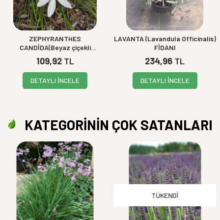
ZEPHYRANTHES
LAVANTA (Lavandula Officinalis)
CANDİDA(Beyaz çiçekli
FİDANI
zıpçıktı)BİTKİSİ
109,92
TL
234,96
TL
DETAYLI İNCELE
DETAYLI İNCELE
KATEGORİNİN ÇOK SATANLARI
TÜKENDI