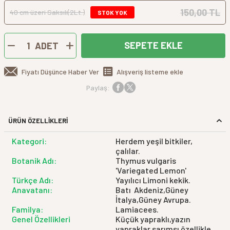
150,00 TL
40 cm üzeri Saksılı(2Lt.)
STOK YOK
SEPETE EKLE
ADET
Fiyatı Düşünce Haber Ver
Alışveriş listeme ekle
Paylaş:
ÜRÜN ÖZELLİKLERİ
Kategori:
Herdem yeşil bitkiler,
çalılar.
Botanik Adı:
Thymus vulgaris
'Variegated Lemon'
Türkçe Adı:
Yayılıcı Limoni kekik.
Anavatanı:
Batı Akdeniz,Güney
İtalya,Güney Avrupa.
Familya:
Lamiacees.
Genel Özellikleri
Küçük yapraklı,yazın
yapraklar sarımsı özellikle