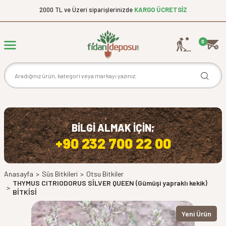
2000 TL ve Üzeri siparişlerinizde
KARGO ÜCRETSİZ
0
BİLGİ ALMAK İÇİN;
+90 232 700 22 00
Anasayfa
>
Süs Bitkileri
>
Otsu Bitkiler
THYMUS CITRIODORUS SİLVER QUEEN (Gümüşi yapraklı kekik)
>
BİTKİSİ
Yeni Ürün