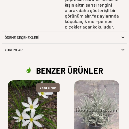
kışın altın sarısı rengini
alarak daha gösterişli bir
görünüm alır.Yaz aylarında
küçük,açık mor-pembe
çiçekler açar,kokuludur,
15-20 cm boylanır.
ÖDEME SEÇENEKLERI
YORUMLAR
BENZER ÜRÜNLER
Yeni Ürün