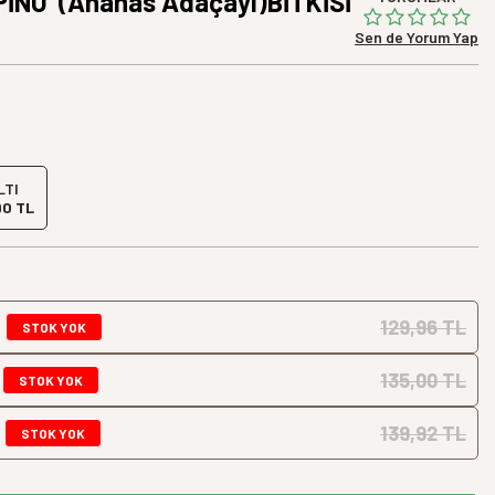
İNO' (Ananas Adaçayı)BİTKİSİ
Sen de Yorum Yap
LTI
90 TL
129,96 TL
STOK YOK
135,00 TL
STOK YOK
139,92 TL
STOK YOK