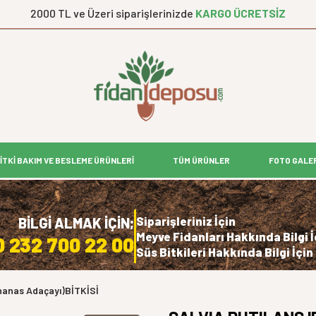
2000 TL ve Üzeri siparişlerinizde
KARGO ÜCRETSİZ
İTKİ BAKIM VE BESLEME ÜRÜNLERİ
TÜM ÜRÜNLER
FOTO GALE
Siparişleriniz İçin
BİLGİ ALMAK İÇİN;
Meyve Fidanları Hakkında Bilgi İ
0 232 700 22 00
Süs Bitkileri Hakkında Bilgi İçin
nanas Adaçayı)BİTKİSİ