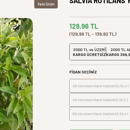
SALVIA RUTILANS 'P
Yeni Ürün
129,96
TL
(129,96 TL - 139,92 TL)
2000 TL ve ÜZERİ
2000 TL A
KARGO ÜCRETSİZ
KARGO 399,
FIDAN SEÇINIZ
20 cm üzeri Kare Saksılı (2,5Lt.)
40 cm üzeri Kare Saksılı(2,5Lt.)
60 cm üzeri Kare Saksılı (2,5Lt.)