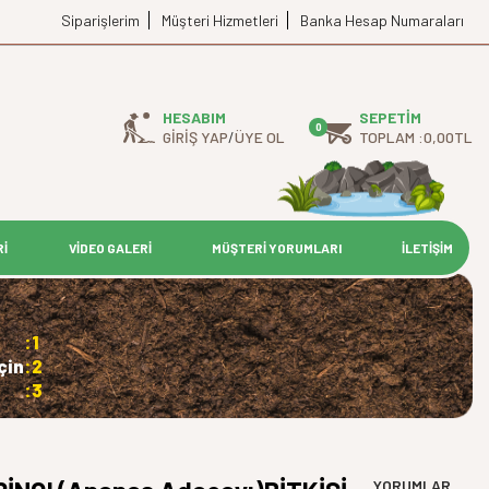
Siparişlerim
Müşteri Hizmetleri
Banka Hesap Numaraları
HESABIM
SEPETIM
0
GIRIŞ YAP
/
ÜYE OL
TOPLAM :
0,00
TL
Rİ
VİDEO GALERİ
MÜŞTERİ YORUMLARI
İLETİŞİM
:1
çin
:2
:3
YORUMLAR