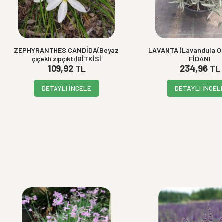
ZEPHYRANTHES CANDİDA(Beyaz
LAVANTA (Lavandula Off
çiçekli zıpçıktı)BİTKİSİ
FİDANI
109,92
TL
234,96
TL
DETAYLI İNCELE
DETAYLI İNCEL