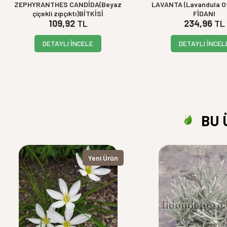
ZEPHYRANTHES CANDİDA(Beyaz
LAVANTA (Lavandula Off
çiçekli zıpçıktı)BİTKİSİ
FİDANI
109,92
TL
234,96
TL
DETAYLI İNCELE
DETAYLI İNCEL
BU 
Yeni Ürün