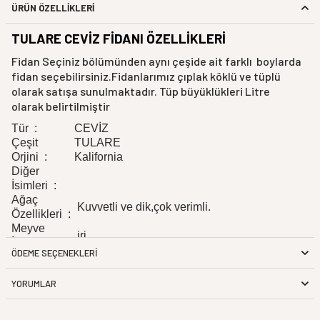
ÜRÜN ÖZELLİKLERİ
TULARE CEVİZ FİDANI ÖZELLİKLERİ
Fidan Seçiniz bölümünden aynı çeşide ait farklı boylarda
fidan seçebilirsiniz.Fidanlarımız çıplak köklü ve tüplü
olarak satışa sunulmaktadır. Tüp büyüklükleri Litre
olarak belirtilmiştir
Tür :
CEVİZ
Çeşit
TULARE
Orjini :
Kalifornia
Diğer
İsimleri :
Ağaç
Kuvvetli ve dik,çok verimli.
Özellikleri :
Meyve
iri
İriliği :
ÖDEME SEÇENEKLERI
Meyve
Ovaldir ve az pürüzlüdür.
Şekli :
YORUMLAR
Meyve
İncedir. Kabuk ile ceviz kolay ayrılır.
Kabuğu :
İç rengi beyazdır. Kabuk - içrandımanı %50-