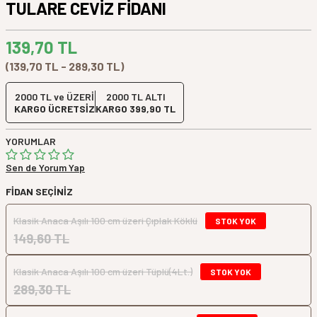
TULARE CEVİZ FİDANI
139,70
TL
(139,70 TL - 289,30 TL)
2000 TL ve ÜZERİ
2000 TL ALTI
KARGO ÜCRETSİZ
KARGO 399,90 TL
YORUMLAR
Sen de Yorum Yap
FIDAN SEÇINIZ
Klasik Anaca Aşılı 100 cm üzeri Çıplak Köklü
STOK YOK
149,60 TL
Klasik Anaca Aşılı 100 cm üzeri Tüplü(4Lt.)
STOK YOK
289,30 TL