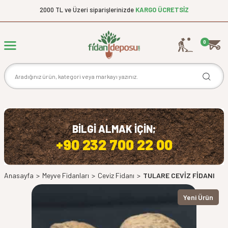
2000 TL ve Üzeri siparişlerinizde
KARGO ÜCRETSİZ
0
BİLGİ ALMAK İÇİN;
+90 232 700 22 00
Anasayfa
>
Meyve Fidanları
>
Ceviz Fidanı
>
TULARE CEVİZ FİDANI
Yeni Ürün