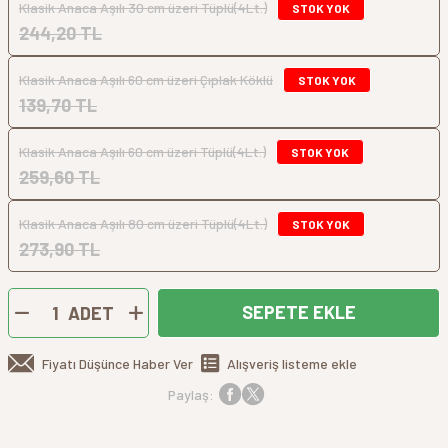
Klasik Anaca Aşılı 30 cm üzeri Tüplü(4Lt.)
STOK YOK
244,20 TL
Klasik Anaca Aşılı 60 cm üzeri Çıplak Köklü
STOK YOK
139,70 TL
Klasik Anaca Aşılı 60 cm üzeri Tüplü(4Lt.)
STOK YOK
259,60 TL
Klasik Anaca Aşılı 80 cm üzeri Tüplü(4Lt.)
STOK YOK
273,90 TL
SEPETE EKLE
ADET
Fiyatı Düşünce Haber Ver
Alışveriş listeme ekle
Paylaş: