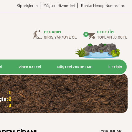
Siparişlerim
Müşteri Hizmetleri
Banka Hesap Numaraları
HESABIM
SEPETIM
0
GIRIŞ YAP
/
ÜYE OL
TOPLAM :
0,00
TL
Rİ
VİDEO GALERİ
MÜŞTERİ YORUMLARI
İLETİŞİM
:1
çin
:2
:3
YORUMLAR