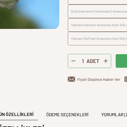
GxN Garnem (Yarıbodur) Anacına A
Yabani Badem Anacına Aşılı 100 
Yabani Şeftali Anacına Aşılı 100 
ADET
Fiyatı Düşünce Haber Ver
ÜN ÖZELLİKLERİ
ÖDEME SEÇENEKLERI
YORUMLAR (