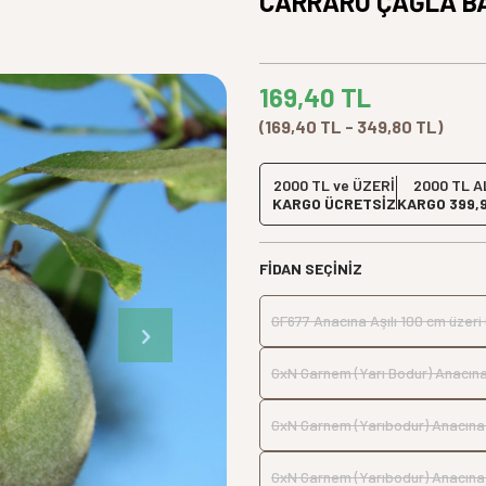
CARRARO ÇAĞLA BA
169,40
TL
(169,40 TL - 349,80 TL)
2000 TL ve ÜZERİ
2000 TL A
KARGO ÜCRETSİZ
KARGO 399,
FIDAN SEÇINIZ
GF677 Anacına Aşılı 100 cm üzeri 
GxN Garnem (Yarı Bodur) Anacına A
GxN Garnem (Yarıbodur) Anacına A
GxN Garnem (Yarıbodur) Anacına A