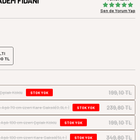
DEM FİDANI
Sen de Yorum Yap
LTI
90 TL
199,10 TL
Çıplak Köklü
STOK YOK
239,80 TL
şılı 70 cm üzeri Kare Saksılı(0,9Lt.)
STOK YOK
199,10 TL
şılı 100 cm üzeri Çıplak Köklü
STOK YOK
349,80 TL
şılı 100 cm üzeri Kare Saksılı(5Lt.)
STOK YOK