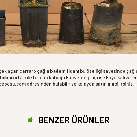
içek açan carraro
çağla badem fidanı
bu özelliği sayesinde çağl
fidanı
orta irilikte olup kabuğu kahverengi, içi ise koyu kahveren
deposu.com adresinden bulabilir ve kolayca satın alabilirsiniz.
BENZER ÜRÜNLER