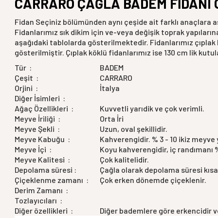
CARRARO ÇAĞLA BADEM FİDANI 
Fidan Seçiniz bölümünden aynı çeşide ait farklı anaçlara aşı
Fidanlarımız sık dikim için ve-veya değişik toprak yapıları
aşağıdaki tablolarda gösterilmektedir. Fidanlarımız çıplak k
gösterilmiştir. Çıplak köklü fidanlarımız ise 130 cm lik kut
Tür :
BADEM
Çeşit :
CARRARO
Orjini :
İtalya
Diğer İsimleri :
Ağaç Özellikleri :
Kuvvetli yarıdik ve çok verimli.
Meyve İriliği :
Orta İri
Meyve Şekli :
Uzun, oval şekillidir.
Meyve Kabuğu :
Kahverengidir. % 3 - 10 ikiz meyve 
Meyve İçi :
Koyu kahverengidir, iç randımanı 
Meyve Kalitesi :
Çok kalitelidir.
Depolama süresi :
Çağla olarak depolama süresi kısa
Çiçeklenme zamanı :
Çok erken dönemde çiçeklenir.
Derim Zamanı :
Tozlayıcıları :
Diğer özellikleri :
Diğer bademlere göre erkencidir ve