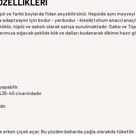
ÖZELLİKLERİ
lı ve farklı boylarda fidan seçebilirsiniz. Hepside aynı meyveyi
na adaptasyon için bodur - yarıbodur - klasik(tohum anacı) anaçl
öklü, tüplü ve saksılı olarak satışa sunulmaktadır. Saksı ve Tüp
ularımıza sığacak şekilde kök ve dalları budanarak dikime hazır g
yapabilir.
%35-40 civarındadır.
dır.
 erken çiçek açar. Bu yüzden baharda çağla olarakda tüketilir. B