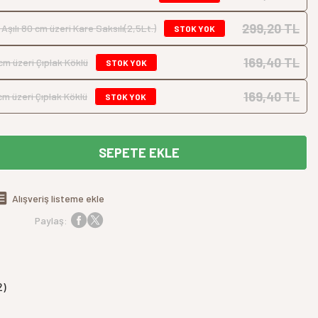
299,20 TL
şılı 80 cm üzeri Kare Saksılı(2,5Lt.)
STOK YOK
169,40 TL
cm üzeri Çıplak Köklü
STOK YOK
169,40 TL
cm üzeri Çıplak Köklü
STOK YOK
SEPETE EKLE
Alışveriş listeme ekle
Paylaş:
2)