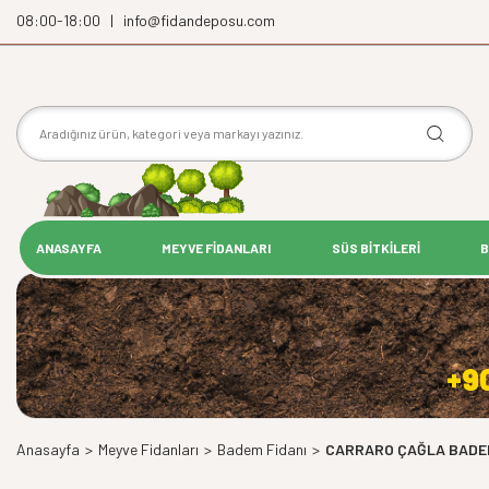
08:00-18:00 | info@fidandeposu.com
ANASAYFA
MEYVE FİDANLARI
SÜS BİTKİLERİ
B
+9
Anasayfa
>
Meyve Fidanları
>
Badem Fidanı
>
CARRARO ÇAĞLA BADEM