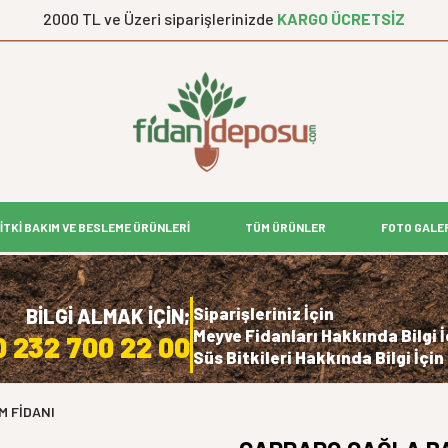
2000 TL ve Üzeri siparişlerinizde
KARGO ÜCRETSİZ
İTKİ BAKIM VE BESLEME ÜRÜNLERİ
TÜM ÜRÜNLER
FOTO GALE
Siparişleriniz İçin
BİLGİ ALMAK İÇİN;
Meyve Fidanları Hakkında Bilgi İ
0 232 700 22 00
Süs Bitkileri Hakkında Bilgi İçin
 FİDANI