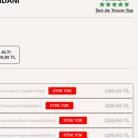
İDANI
Sen de Yorum Yap
 ALTI
9,90 TL
199,10 TL
0 cm üzeri Çıplak Köklü
STOK YOK
328,90 TL
0 cm üzeri Tüplü(4Lt.)
STOK YOK
218,90 TL
cm üzeri Kare Saksılı(0,9Lt.)
STOK YOK
229,90 TL
cm üzeri Kare Saksılı(0,9Lt.)
STOK YOK