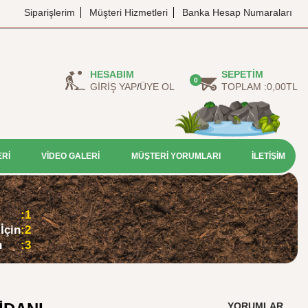
Siparişlerim
Müşteri Hizmetleri
Banka Hesap Numaraları
HESABIM
SEPETIM
0
GIRIŞ YAP
/
ÜYE OL
TOPLAM :
0,00
TL
ERİ
VİDEO GALERİ
MÜŞTERİ YORUMLARI
İLETİŞİM
:1
İçin
:2
n
:3
YORUMLAR