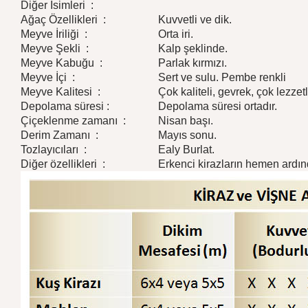
Diğer İsimleri :
Ağaç Özellikleri :
Kuvvetli ve dik.
Meyve İriliği :
Orta iri.
Meyve Şekli :
Kalp şeklinde.
Meyve Kabuğu :
Parlak kırmızı.
Meyve İçi :
Sert ve sulu. Pembe renkli
Meyve Kalitesi :
Çok kaliteli, gevrek, çok lezzetli 
Depolama süresi :
Depolama süresi ortadır.
Çiçeklenme zamanı :
Nisan başı.
Derim Zamanı :
Mayıs sonu.
Tozlayıcıları :
Ealy Burlat.
Diğer özellikleri :
Erkenci kirazların hemen ardınd