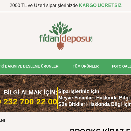
2000 TL ve Üzeri siparişlerinizde
KARGO ÜCRETSİZ
TKİ BAKIM VE BESLEME ÜRÜNLERİ
TÜM ÜRÜNLER
FOTO GAL
Siparişleriniz İçin
BİLGİ ALMAK İÇİN;
Meyve Fidanları Hakkında Bilgi 
 232 700 22 00
Süs Bitkileri Hakkında Bilgi İçi
ANI