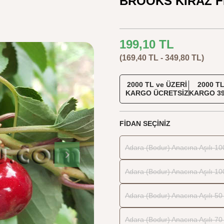
BROOKS KİRAZ F
199,10
TL
(169,40 TL - 349,80 TL)
2000 TL ve ÜZERİ
2000 TL
KARGO ÜCRETSİZ
KARGO 39
FIDAN SEÇINIZ
Adara (Bodur) Anacına Aşılı 10
Adara (Bodur) Anacına Aşılı 10
Adara (Bodur) Anacına Aşılı 50 
Adara (Bodur) Anacına Aşılı 70 