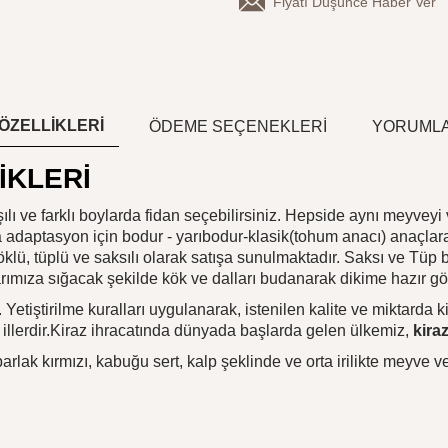
Fiyatı Düşünce Haber Ver
ÖZELLİKLERİ
ÖDEME SEÇENEKLERI
YORUMLA
İKLERİ
lı ve farklı boylarda fidan seçebilirsiniz. Hepside aynı meyveyi 
a adaptasyon için bodur - yarıbodur-klasik(tohum anacı) anaçlara
klü, tüplü ve saksılı olarak satışa sunulmaktadır. Saksı ve Tüp b
larımıza sığacak şekilde kök ve dalları budanarak dikime hazır gö
. Yetiştirilme kuralları uygulanarak, istenilen kalite ve miktarda 
en illerdir.Kiraz ihracatında dünyada başlarda gelen ülkemiz,
kira
arlak kırmızı, kabuğu sert, kalp şeklinde ve orta irilikte meyve ve