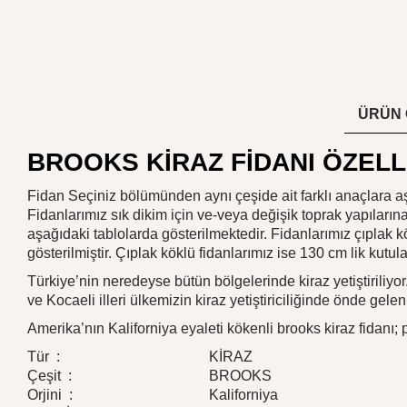
ÜRÜN 
BROOKS KİRAZ FİDANI ÖZELL
Fidan Seçiniz bölümünden aynı çeşide ait farklı anaçlara aşı
Fidanlarımız sık dikim için ve-veya değişik toprak yapıların
aşağıdaki tablolarda gösterilmektedir. Fidanlarımız çıplak kö
gösterilmiştir. Çıplak köklü fidanlarımız ise 130 cm lik kutu
Türkiye’nin neredeyse bütün bölgelerinde kiraz yetiştiriliyor
ve Kocaeli illeri ülkemizin kiraz yetiştiriciliğinde önde gel
Amerika’nın Kaliforniya eyaleti kökenli brooks kiraz fidanı; p
Tür :
KİRAZ
Çeşit :
BROOKS
Orjini :
Kaliforniya