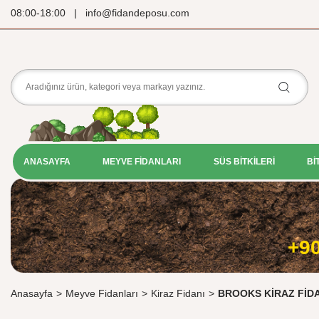
08:00-18:00 | info@fidandeposu.com
ANASAYFA
MEYVE FİDANLARI
SÜS BİTKİLERİ
Bİ
+90
Anasayfa
>
Meyve Fidanları
>
Kiraz Fidanı
>
BROOKS KİRAZ FİD