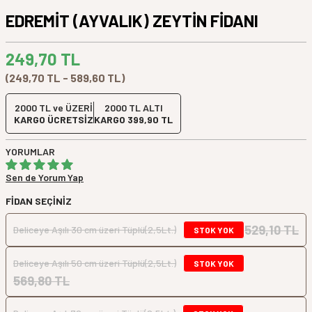
EDREMİT (AYVALIK) ZEYTİN FİDANI
249,70
TL
(249,70 TL - 589,60 TL)
2000 TL ve ÜZERİ
2000 TL ALTI
KARGO ÜCRETSİZ
KARGO 399,90 TL
YORUMLAR
Sen de Yorum Yap
FIDAN SEÇINIZ
529,10 TL
Deliceye Aşılı 30 cm üzeri Tüplü(2,5Lt.)
STOK YOK
Deliceye Aşılı 50 cm üzeri Tüplü(2,5Lt.)
STOK YOK
569,80 TL