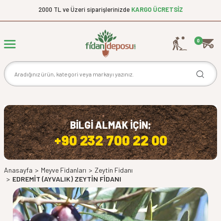
2000 TL ve Üzeri siparişlerinizde
KARGO ÜCRETSİZ
0
BİLGİ ALMAK İÇİN;
+90 232 700 22 00
Anasayfa
>
Meyve Fidanları
>
Zeytin Fidanı
>
EDREMİT (AYVALIK) ZEYTİN FİDANI