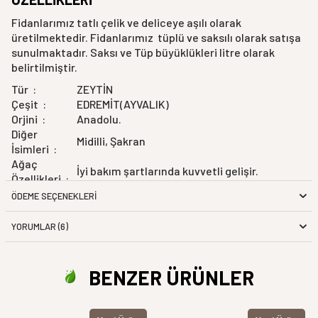
Fidanlarımız tatlı çelik ve deliceye aşılı olarak
üretilmektedir.
Fidanlarımız tüplü ve saksılı olarak satışa
sunulmaktadır. Saksı ve Tüp büyüklükleri litre olarak
belirtilmiştir.
Tür :
ZEYTİN
Çeşit :
EDREMİT(AYVALIK)
Orjini :
Anadolu.
Diğer
Midilli, Şakran
İsimleri :
Ağaç
İyi bakım şartlarında kuvvetli gelişir.
Özellikleri :
Meyve İriliği
ÖDEME SEÇENEKLERI
Orta iriliktedir.
:
Meyve Şekli
YORUMLAR (6)
Yuvarlağa silindiriktir.
:
Meyve
Siyahtır.
Kabuğu :
BENZER ÜRÜNLER
Meyve İçi :
%24,7 yağ içerir.
Meyve
hoş kokuludur, verimi çok iyidir.
Kalitesi :