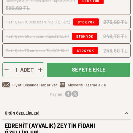
Deliceye Aşılı 70 cm üzeri Tüplü(2,5Lt.)
STOK YOK
589,60 TL
273,90 TL
Tatlı Çelik 100cm üzeri Tüplü(2,5Lt.)
STOK YOK
249,70 TL
Tatlı Çelik 50cm üzeri Tüplü(2,5Lt.)
STOK YOK
259,60 TL
Tatlı Çelik 70 cm üzeri Tüplü(2,5Lt.)
STOK YOK
SEPETE EKLE
ADET
Fiyatı Düşünce Haber Ver
Alışveriş listeme ekle
Paylaş:
ÜRÜN ÖZELLİKLERİ
EDREMİT (AYVALIK) ZEYTİN FİDANI
ÖZELLİKLERİ