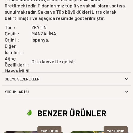
üretilmektedir.
Fidanlarımız tüplü ve saksılı olarak satışa
sunulmaktadır. Saksı ve Tüp büyüklükleri Litre olarak
belirtilmiştir ve aşağıda resimde gösterilmiştir.
Tür :
ZEYTİN
Çeşit :
MANZALİNA.
Orjini :
İspanya.
Diğer
İsimleri :
Ağaç
Orta kuvvette gelişir.
Özellikleri :
Meyve İriliği
Orta iriliktedir.
:
ÖDEME SEÇENEKLERI
Meyve Şekli
Yuvarlağa silindiriktir.
:
YORUMLAR (2)
Meyve
Yeşil.
Kabuğu :
Meyve İçi :
Çekirdekleri orta iriliktedir.
BENZER ÜRÜNLER
Meyve
%20.4 yağ içerir.
Kalitesi :
Depolama
Depolamaya uygundur.
Yeni Ürün
Yeni Ürün