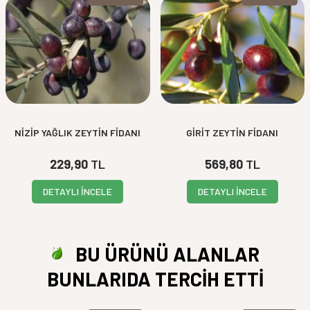
süresi :
Çiçeklenme
zamanı :
Derim
Zamanı :
Tozlayıcıları
Kendine verimli.
:
Diğer
Yeşil olum döneminde toplanan zeytinler
özellikleri :
yeşil sofralık olarak değerlendirilir.
NİZİP YAĞLIK ZEYTİN FİDANI
GİRİT ZEYTİN FİDANI
229,90
TL
569,80
TL
DETAYLI İNCELE
DETAYLI İNCELE
BU ÜRÜNÜ ALANLAR
BUNLARIDA TERCİH ETTİ