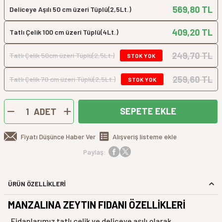
569,80 TL
Deliceye Aşılı 50 cm üzeri Tüplü(2,5Lt.)
409,20 TL
Tatlı Çelik 100 cm üzeri Tüplü(4Lt.)
249,70 TL
Tatlı Çelik 50cm üzeri Tüplü(2,5Lt.)
STOK YOK
259,60 TL
Tatlı Çelik 70 cm üzeri Tüplü(2,5Lt.)
STOK YOK
SEPETE EKLE
ADET
Fiyatı Düşünce Haber Ver
Alışveriş listeme ekle
Paylaş:
ÜRÜN ÖZELLİKLERİ
MANZALINA ZEYTIN FIDANI ÖZELLİKLERİ
Fidanlarımız tatlı çelik ve deliceye aşılı olarak