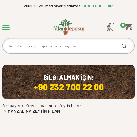
2000 TL ve Üzeri siparişlerinizde
KARGO ÜCRETSİZ
0
BİLGİ ALMAK İÇİN;
+90 232 700 22 00
Anasayfa
>
Meyve Fidanları
>
Zeytin Fidanı
>
MANZALİNA ZEYTİN FİDANI