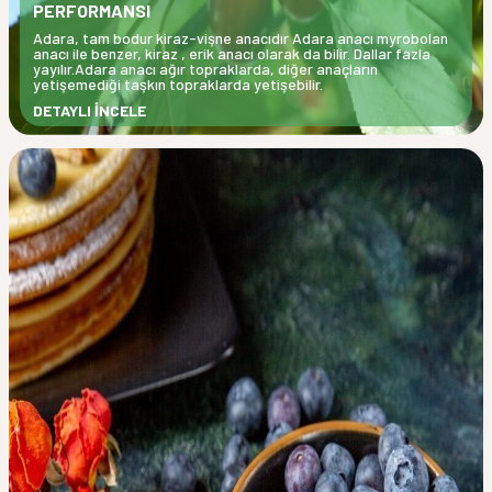
PERFORMANSI
Adara, tam bodur kiraz-vişne anacıdır Adara anacı myrobolan
anacı ile benzer, kiraz , erik anacı olarak da bilir. Dallar fazla
yayılır.Adara anacı ağır topraklarda, diğer anaçların
yetişemediği taşkın topraklarda yetişebilir.
DETAYLI İNCELE