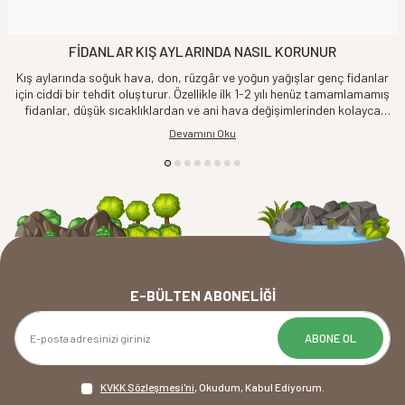
FİDANLAR KIŞ AYLARINDA NASIL KORUNUR
Kış aylarında soğuk hava, don, rüzgâr ve yoğun yağışlar genç fidanlar
için ciddi bir tehdit oluşturur. Özellikle ilk 1-2 yılı henüz tamamlamamış
fidanlar, düşük sıcaklıklardan ve ani hava değişimlerinden kolayca
etkilenebilir. Bu nedenle doğru yöntemlerle alınacak basit önlemler,
Devamını Oku
fidanlarınızı sağlıklı şekilde bahara ulaştıracaktır. Kış aylarında fidan
koruma yöntemleri ise;
E-BÜLTEN ABONELIĞI
ABONE OL
KVKK Sözleşmesi'ni
, Okudum, Kabul Ediyorum.