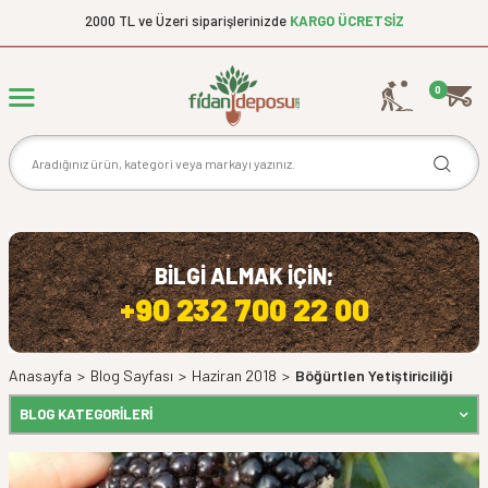
2000 TL ve Üzeri siparişlerinizde
KARGO ÜCRETSİZ
0
BİLGİ ALMAK İÇİN;
+90 232 700 22 00
Anasayfa
>
Blog Sayfası
>
Haziran 2018
>
Böğürtlen Yetiştiriciliği
BLOG KATEGORILERI