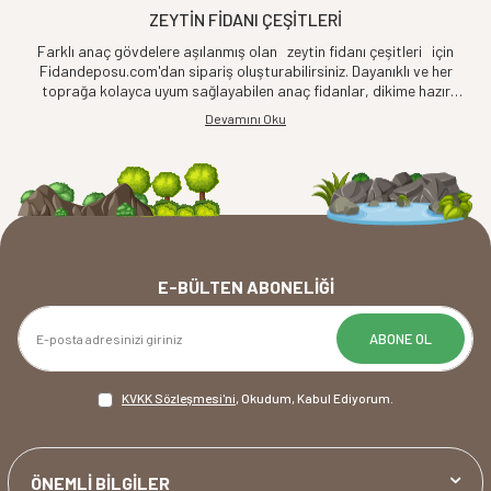
ZEYTIN FIDANI ÇEŞITLERI
Farklı anaç gövdelere aşılanmış olan zeytin fidanı çeşitleri için
Fidandeposu.com'dan sipariş oluşturabilirsiniz. Dayanıklı ve her
toprağa kolayca uyum sağlayabilen anaç fidanlar, dikime hazır
halde gönderilmektedir. Verimli, iri meyveli, zor koşullara karşı
Devamını Oku
dayanıklı bitki fidanları bulunan online fidan satış mağazamızda
güvenli ve garantili alışveriş imkanı bulmak mümkün.
E-BÜLTEN ABONELIĞI
ABONE OL
KVKK Sözleşmesi'ni
, Okudum, Kabul Ediyorum.
ÖNEMLİ BİLGİLER