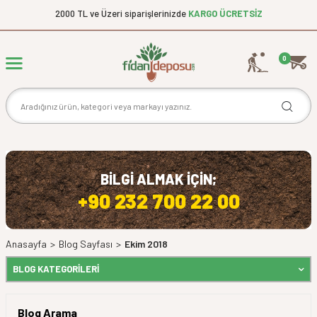
2000 TL ve Üzeri siparişlerinizde
KARGO ÜCRETSİZ
0
BİLGİ ALMAK İÇİN;
+90 232 700 22 00
Anasayfa
>
Blog Sayfası
>
Ekim 2018
BLOG KATEGORILERI
Blog Arama