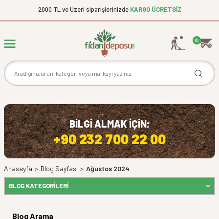
2000 TL ve Üzeri siparişlerinizde
KARGO ÜCRETSİZ
0
BİLGİ ALMAK İÇİN;
+90 232 700 22 00
Anasayfa
>
Blog Sayfası
>
Ağustos 2024
BLOG KATEGORILERI
Blog Arama