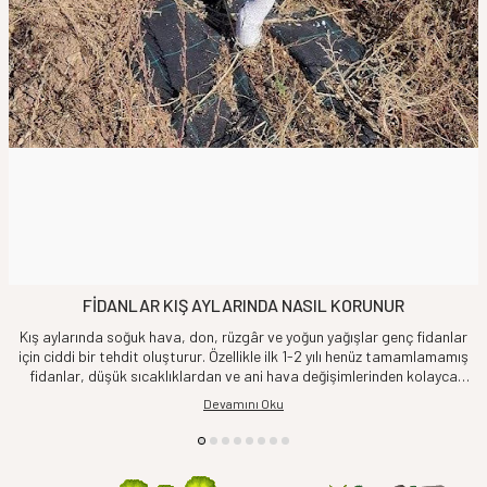
FİDANLAR KIŞ AYLARINDA NASIL KORUNUR
Kış aylarında soğuk hava, don, rüzgâr ve yoğun yağışlar genç fidanlar
için ciddi bir tehdit oluşturur. Özellikle ilk 1-2 yılı henüz tamamlamamış
fidanlar, düşük sıcaklıklardan ve ani hava değişimlerinden kolayca
etkilenebilir. Bu nedenle doğru yöntemlerle alınacak basit önlemler,
Devamını Oku
fidanlarınızı sağlıklı şekilde bahara ulaştıracaktır. Kış aylarında fidan
koruma yöntemleri ise;