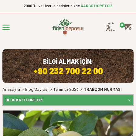
2000 TL ve Üzeri siparişlerinizde
KARGO ÜCRETSİZ
0
BİLGİ ALMAK İÇİN;
+90 232 700 22 00
Anasayfa
>
Blog Sayfası
>
Temmuz 2023
>
TRABZON HURMASI
BLOG KATEGORILERI