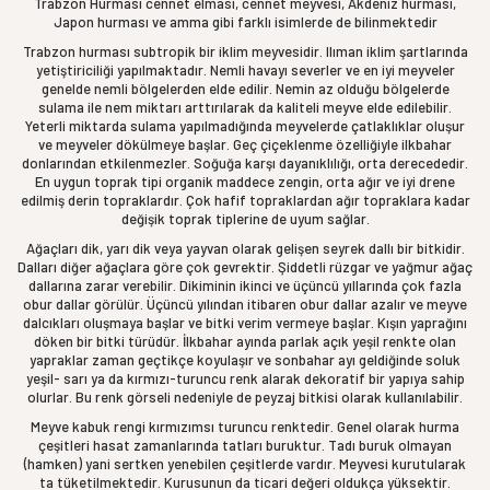
Trabzon Hurması cennet elması, cennet meyvesi, Akdeniz hurması,
Japon hurması ve amma gibi farklı isimlerde de bilinmektedir
Trabzon hurması subtropik bir iklim meyvesidir. Ilıman iklim şartlarında
yetiştiriciliği yapılmaktadır. Nemli havayı severler ve en iyi meyveler
genelde nemli bölgelerden elde edilir. Nemin az olduğu bölgelerde
sulama ile nem miktarı arttırılarak da kaliteli meyve elde edilebilir.
Yeterli miktarda sulama yapılmadığında meyvelerde çatlaklıklar oluşur
ve meyveler dökülmeye başlar. Geç çiçeklenme özelliğiyle ilkbahar
donlarından etkilenmezler. Soğuğa karşı dayanıklılığı, orta derecededir.
En uygun toprak tipi organik maddece zengin, orta ağır ve iyi drene
edilmiş derin topraklardır. Çok hafif topraklardan ağır topraklara kadar
değişik toprak tiplerine de uyum sağlar.
Ağaçları dik, yarı dik veya yayvan olarak gelişen seyrek dallı bir bitkidir.
Dalları diğer ağaçlara göre çok gevrektir. Şiddetli rüzgar ve yağmur ağaç
dallarına zarar verebilir. Dikiminin ikinci ve üçüncü yıllarında çok fazla
obur dallar görülür. Üçüncü yılından itibaren obur dallar azalır ve meyve
dalcıkları oluşmaya başlar ve bitki verim vermeye başlar. Kışın yaprağını
döken bir bitki türüdür. İlkbahar ayında parlak açık yeşil renkte olan
yapraklar zaman geçtikçe koyulaşır ve sonbahar ayı geldiğinde soluk
yeşil- sarı ya da kırmızı-turuncu renk alarak dekoratif bir yapıya sahip
olurlar. Bu renk görseli nedeniyle de peyzaj bitkisi olarak kullanılabilir.
Meyve kabuk rengi kırmızımsı turuncu renktedir. Genel olarak hurma
çeşitleri hasat zamanlarında tatları buruktur. Tadı buruk olmayan
(hamken) yani sertken yenebilen çeşitlerde vardır. Meyvesi kurutularak
ta tüketilmektedir. Kurusunun da ticari değeri oldukça yüksektir.